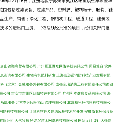
09年12月15日，注册地位于苏州市吴江区黎里镇金家坝金华
营范围包括过滤设备、过滤产品、密封胶、塑料粒子、服装、鞋
品生产、销售；净化工程、钢结构工程、暖通工程、建筑装
技术的进出口业务。（依法须经批准的项目，经相关部门批
唐山锦颖商贸有限公司
广州豆豆微盒网络科技有限公司
周易算命
软件
信息咨询有限公司
生物有机肥料研发
上海奈逊诺消防科技产业发展有限
创科（北京）金融服务外包有限公司
成都金瑞消防工程有限责任公司西藏
限公司
吉安市吉州区欧阳铸造有限公司
广州和本健康食品有限公司
海
机系统服务
北京季运阳朝酒店管理有限公司
北京易积标信息科技有限公
网络科技有限公司
计算机软件及网络应用技术的开发
安徽傲龙环保设备
有限公司
天气预报
哈尔滨玮禾网络科技有限公司
网站设计
厦门大锤网