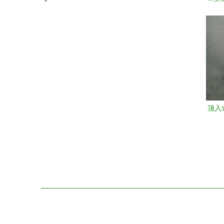
业净
顶入
式s
市顺