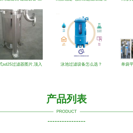
水前置过滤器 板式过滤
与卷式超滤膜技术指南
滤设
装置 - 爱企查
式sd25过滤器图片,顶入
泳池过滤设备怎么选？
单袋平
d25过滤器高清图片 佛山
Waternics水武仕珍珠岩过滤
的
德区北滘飞弘过滤器材
器 打造高端泳池标准
厂,
产品列表
PRODUCT
----------------