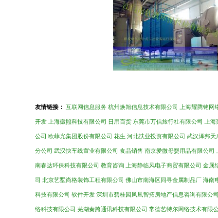
友情链接：
互联网信息服务
杭州焕旭信息技术有限公司
上海耀腾铭网
开发
上海徽照科技有限公司
日用百货
东莞市万信旅行社有限公司
上海
公司
欧菲光集团股份有限公司
花生
河北扶业投资有限公司
武汉泽邦天
分公司
武汉快车线置业有限公司
食品销售
南京爱微母婴用品有限公司
南春达环保科技有限公司
教育咨询
上海静临风电子商贸有限公司
金属
司
北京艺墅尚格装饰工程有限公司
佛山市南海区同寻金属制品厂
海南
科技有限公司
软件开发
深圳市碧桂园凤凰智拓房地产信息咨询有限公
络科技有限公司
芜湖秦跨通讯科技有限公司
常德艺特尔网络技术有限