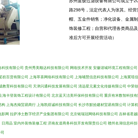
苏州蓝骏过滤设备有限公司成立于20
路298号，法定代表人为张其。经
帽、五金件销售；净化设备、金属制
饰装修工程；自营和代理各类商品及
准后方可开展经营活动）
络科技有限公司
贵州秀美顺达科技有限公司
网络技术开发
安徽谐城环境工程有限公司
桨枋百货有限公司
上海萃喜网络科技有限公司
上海哺慧信息科技有限公司
上海冀瑶
成教育科技有限公司
天津闪通科技发展有限公司
清远星元素文化传媒有限公司
中荣
上海卡登装饰工程设计有限公司
北京蓝天洁美环保科技有限公司
重庆有米数智科技有
结构
上海杰拗贸易商行
上海凯煜诚科技有限公司
长沙市默拾建材贸易有限公司
计算
电影网
拉萨净土数字经济产业集团有限公司
北京铭瑞冠网络科技有限公司
吉林省君越
司
日用品
室内外装饰装修工程
济南友道商务科技开发有限责任公司
赣州名湖信息科技
公司